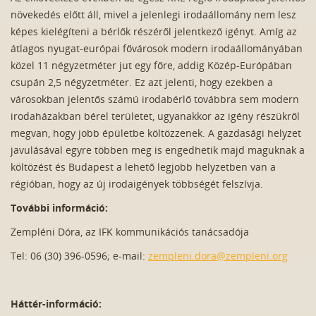
növekedés előtt áll, mivel a jelenlegi irodaállomány nem lesz
képes kielégíteni a bérlők részéről jelentkező igényt. Amíg az
átlagos nyugat-európai fővárosok modern irodaállományában
közel 11 négyzetméter jut egy főre, addig Közép-Európában
csupán 2,5 négyzetméter. Ez azt jelenti, hogy ezekben a
városokban jelentős számú irodabérlő továbbra sem modern
irodaházakban bérel területet, ugyanakkor az igény részükről
megvan, hogy jobb épületbe költözzenek. A gazdasági helyzet
javulásával egyre többen meg is engedhetik majd maguknak a
költözést és Budapest a lehető legjobb helyzetben van a
régióban, hogy az új irodaigények többségét felszívja.
További információ:
Zempléni Dóra, az IFK kommunikációs tanácsadója
Tel: 06 (30) 396-0596; e-mail:
zempleni.dora@zempleni.org
Háttér-információ: