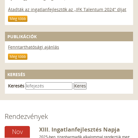
Átadták az ingatlanfejlesztők az „IFK Talentum 2024” díjat
Még több
PUBLIKÁCIÓK
Fenntarthatósági ajánlás
Még több
KERESÉS
Keresés
Rendezvények
XIII. Ingatlanfejlesztés Napja
nov
2025-ben, tizenharmadik alkalommal rendeztük meg