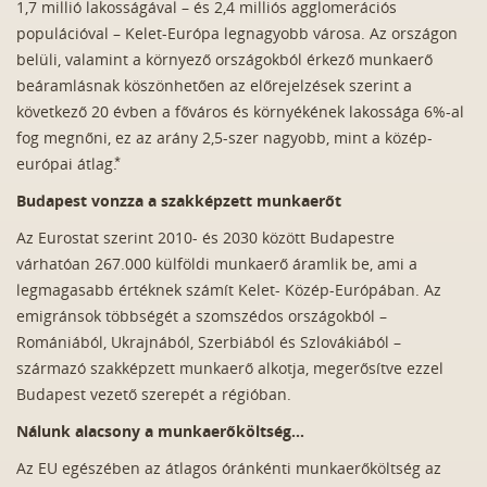
1,7 millió lakosságával – és 2,4 milliós agglomerációs
populációval – Kelet-Európa legnagyobb városa. Az országon
belüli, valamint a környező országokból érkező munkaerő
beáramlásnak köszönhetően az előrejelzések szerint a
következő 20 évben a főváros és környékének lakossága 6%-al
fog megnőni, ez az arány 2,5-szer nagyobb, mint a közép-
európai átlag.⃰
Budapest vonzza a szakképzett munkaerőt
Az Eurostat szerint 2010- és 2030 között Budapestre
várhatóan 267.000 külföldi munkaerő áramlik be, ami a
legmagasabb értéknek számít Kelet- Közép-Európában. Az
emigránsok többségét a szomszédos országokból –
Romániából, Ukrajnából, Szerbiából és Szlovákiából –
származó szakképzett munkaerő alkotja, megerősítve ezzel
Budapest vezető szerepét a régióban.
Nálunk alacsony a munkaerőköltség…
Az EU egészében az átlagos óránkénti munkaerőköltség az