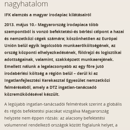
nagyhatalom
IFK elemzés a magyar irodapiac kilátásairól
2013. május 10.- Magyarország irodapiaca több
szempontból is vonzó befektetési-és bérlési célpont a hazai
és nemzetközi cégek számára; köszönhetően az Európai
Unión belül egyik legolcsóbb munkaerőköltségének, az
ország központi elhelyezkedésének, földrajzi és logisztikai
adottságainak, valamint, szakképzett munkaerejének.
Emellett nálunk a legalacsonyabb az egy főre jutó
irodabérlési költség a régión belül – derül ki az
Ingatlanfejlesztési Kerekasztal Egyesület nemzetközi
felméréséből, amely a DTZ ingatlan-tanácsadó
közreműködésével készült.
A legújabb ingatlan-tanácsadói felmérések szerint a globális
és régiós befektetési piacokat vizsgálva Magyarország
helyzete nem éppen rózsás: az alacsony befektetési
volumennel rendelkező országok között foglalunk helyet, a