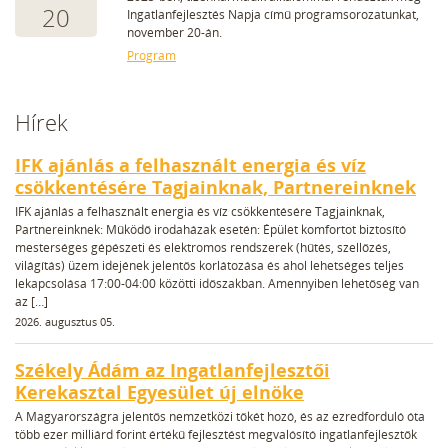
20
Ingatlanfejlesztés Napja című programsorozatunkat,
november 20-án.
Program
Hírek
IFK ajánlás a felhasznált energia és víz
csökkentésére Tagjainknak, Partnereinknek
IFK ajánlás a felhasznált energia és víz csökkentésére Tagjainknak,
Partnereinknek: Működő irodaházak esetén: Épület komfortot biztosító
mesterséges gépészeti és elektromos rendszerek (hűtés, szellőzés,
világítás) üzem idejének jelentős korlátozása és ahol lehetséges teljes
lekapcsolása 17:00-04:00 közötti időszakban. Amennyiben lehetőség van
az […]
2026. augusztus 05.
Székely Ádám az Ingatlanfejlesztői
Kerekasztal Egyesület új elnöke
A Magyarországra jelentős nemzetközi tőkét hozó, és az ezredforduló óta
több ezer milliárd forint értékű fejlesztést megvalósító ingatlanfejlesztők