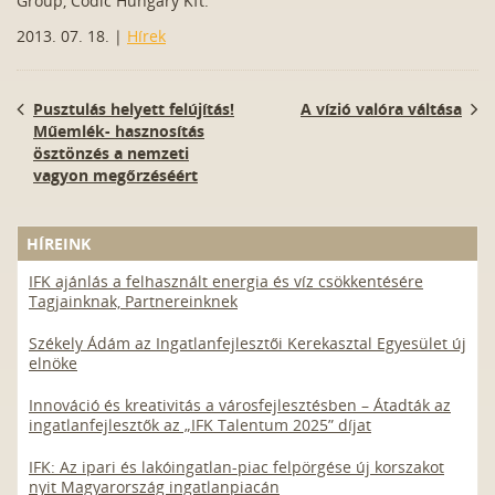
Group, Codic Hungary Kft.
2013. 07. 18. |
Hírek
Pusztulás helyett felújítás!
A vízió valóra váltása
Műemlék- hasznosítás
ösztönzés a nemzeti
vagyon megőrzéséért
HÍREINK
IFK ajánlás a felhasznált energia és víz csökkentésére
Tagjainknak, Partnereinknek
Székely Ádám az Ingatlanfejlesztői Kerekasztal Egyesület új
elnöke
Innováció és kreativitás a városfejlesztésben – Átadták az
ingatlanfejlesztők az „IFK Talentum 2025” díjat
IFK: Az ipari és lakóingatlan-piac felpörgése új korszakot
nyit Magyarország ingatlanpiacán