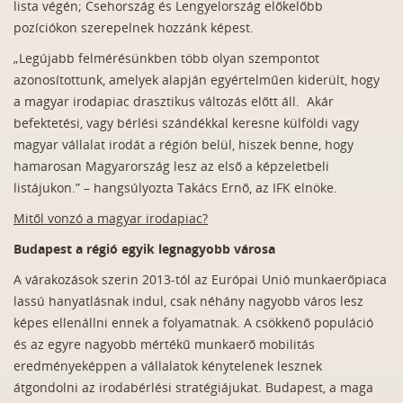
lista végén; Csehország és Lengyelország előkelőbb
pozíciókon szerepelnek hozzánk képest.
„Legújabb felmérésünkben több olyan szempontot
azonosítottunk, amelyek alapján egyértelműen kiderült, hogy
a magyar irodapiac drasztikus változás előtt áll. Akár
befektetési, vagy bérlési szándékkal keresne külföldi vagy
magyar vállalat irodát a régión belül, hiszek benne, hogy
hamarosan Magyarország lesz az első a képzeletbeli
listájukon.” – hangsúlyozta Takács Ernő, az IFK elnöke.
Mitől vonzó a magyar irodapiac?
Budapest a régió egyik legnagyobb városa
A várakozások szerin 2013-tól az Európai Unió munkaerőpiaca
lassú hanyatlásnak indul, csak néhány nagyobb város lesz
képes ellenállni ennek a folyamatnak. A csökkenő populáció
és az egyre nagyobb mértékű munkaerő mobilitás
eredményeképpen a vállalatok kénytelenek lesznek
átgondolni az irodabérlési stratégiájukat. Budapest, a maga