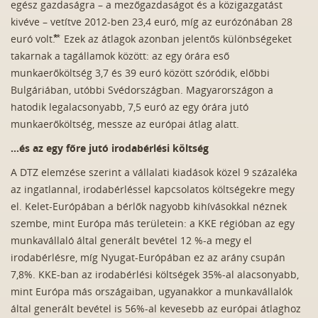
egész gazdaságra – a mezőgazdaságot és a közigazgatást
kivéve – vetítve 2012-ben 23,4 euró, míg az eurózónában 28
euró volt.⃰⃰ ⃰ Ezek az átlagok azonban jelentős különbségeket
takarnak a tagállamok között: az egy órára eső
munkaerőköltség 3,7 és 39 euró között szóródik, előbbi
Bulgáriában, utóbbi Svédországban. Magyarországon a
hatodik legalacsonyabb, 7,5 euró az egy órára jutó
munkaerőköltség, messze az európai átlag alatt.
…és az egy főre jutó irodabérlési költség
A DTZ elemzése szerint a vállalati kiadások közel 9 százaléka
az ingatlannal, irodabérléssel kapcsolatos költségekre megy
el. Kelet-Európában a bérlők nagyobb kihívásokkal néznek
szembe, mint Európa más területein: a KKE régióban az egy
munkavállaló által generált bevétel 12 %-a megy el
irodabérlésre, míg Nyugat-Európában ez az arány csupán
7,8%. KKE-ban az irodabérlési költségek 35%-al alacsonyabb,
mint Európa más országaiban, ugyanakkor a munkavállalók
által generált bevétel is 56%-al kevesebb az európai átlaghoz