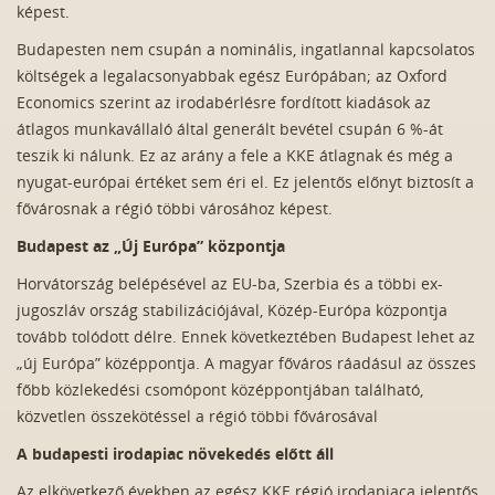
képest.
Budapesten nem csupán a nominális, ingatlannal kapcsolatos
költségek a legalacsonyabbak egész Európában; az Oxford
Economics szerint az irodabérlésre fordított kiadások az
átlagos munkavállaló által generált bevétel csupán 6 %-át
teszik ki nálunk. Ez az arány a fele a KKE átlagnak és még a
nyugat-európai értéket sem éri el. Ez jelentős előnyt biztosít a
fővárosnak a régió többi városához képest.
Budapest az „Új Európa” központja
Horvátország belépésével az EU-ba, Szerbia és a többi ex-
jugoszláv ország stabilizációjával, Közép-Európa központja
tovább tolódott délre. Ennek következtében Budapest lehet az
„új Európa” középpontja. A magyar főváros ráadásul az összes
főbb közlekedési csomópont középpontjában található,
közvetlen összekötéssel a régió többi fővárosával
A budapesti irodapiac növekedés előtt áll
Az elkövetkező években az egész KKE régió irodapiaca jelentős