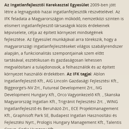
Az Ingatlanfejlesztői Kerekasztal Egyesület
2009-ben jött
létre a legnagyobb hazai ingatlanfejlesztők részvételével. Az
IFK feladata a Magyarországon működő, nemzetközi szinten is
elismert ingatlanfejlesztő társaságok közös érdekeinek
képviselete, célja az épített környezet minőségének
fejlesztése. Az Egyesület munkájával arra törekszik, hogy a
magyarországi ingatlanfejlesztéseket világos szabályrendszer
alapján, a funkcionalitás szempontjainak szem előtt
tartásával, esztétikusan és gazdaságosan lehessen
megvalósítani a tulajdonosok, a felhasználók és az épített
környezet használói érdekében.
Az IFK tagjai
: Ablon
Ingatlanfejlesztő Kft., AIG Lincoln Gazdasági Fejlesztési Kft.,
Biggeorge’s-NV Zrt., Futureal Development Zrt., IVG
Development Hungary Kft., Orco Vagyonkezelő Kft. , Skanska
Magyarország Ingatlan Kft., Trigránit Fejlesztési Zrt. , WING
Ingatlanfejlesztő és Beruházó Zrt., ECE Projektmanagement
Kft., Graphisoft Park SE, Budapest Ingatlan Hasznosítási és
Fejlesztési Nyrt., Prologis Hungary Management Kft., Talentis