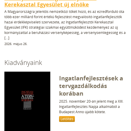
Kerekasztal Egyesület új elnöke
A Magyarországra jelentős nemzetközi tőkét hozó, és az ezredforduló óta
több ezer milliárd forint értékű fejlesztést megvalósító ingatlanfejlesztők
hazai érdekképviseleti szervezete, az Ingatlanfejlesztői Kerekasztal
Egyesület (IFK) stratégiai szakmai együttműködést kezdeményez az új
kormányzattal a beruházási versenyképesség, a versenysemlegesség és a
[…]
2026. május 26.
Kiadványaink
Ingatlanfejlesztések a
tervgazdálkodás
korában
2025. november 20-án jelent meg a XIII.
Ingatlanfejlesztés Napja alkalmából a
Budapest Anno újabb kötete.
Letöltés