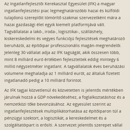
Az Ingatlanfejlesztői Kerekasztal Egyesület (IFK) a magyar
ingatlanfejlesztési piac legmeghatározóbb hazai és külföldi
tulajdonú szereplőit tömörítő szakmai szervezetként mára a
hazai gazdasági élet egyik kiemelt platformjává vált.
Tagvállalatai a lakó-, iroda-, logisztikai-, szálláshely,
kiskereskedelmi és vegyes funkciójú fejlesztések meghatározó
beruházói, az építőipar professzionális magán-megrendelői.
Jelenleg 30 vállalat adja az IFK tagságát, akik összesen több,
mint 8 milliárd euró értékben fejlesztettek eddig mintegy 6
millió négyzetméter ingatlant. A tagvállalatok éves beruházási
volumene meghaladja az 1 milliárd eurót, az általuk fizetett
ingatlanadó pedig a 10 milliárd forintot.
Az IFK tagjai közvetlenül és közvetetten is jelentős mértékben
járulnak hozzá a GDP növekedéséhez, a foglalkoztatáshoz és a
nemzetközi tőke bevonzásához. Az egyesület szerint az
ingatlanfejlesztések multiplikátorhatása az építőiparon túl a
pénzügyi szektort, a logisztikát, a kereskedelmet és a
szolgáltatóipart is erősíti. A szervezet jelentős szerepet vállal