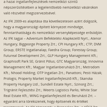
a hazai ingatlanfejlesztések nemzetközi szintű
népszerűsítésében a legjelentősebb nemzetközi vásárokon
való részvétel megszervezésével.
Az IFK 2009-es alapítása óta következetesen azért dolgozik,
hogy a magyarországi épített környezet minősége,
fenntarthatósága és nemzetközi versenyképessége erősödjön.
Az IFK tagjai – Adventum Befektetési Alapkezelő Nyrt.; Atenor
Hungary; Biggeorge Property Zrt.; CPI Hungary Kft.; CTP; DVM
Group; ERSTE Ingatlanalap; Faedra Group; Forestay Group;
Futureal Development Zrt.; GLP Hungary Management Kft.;
Graphisoft Park SE; Gránit Pólus; GTC Magyarország; Innovinia
Management Kft.; Magyar Ingatlanberuházó Zrt.; Metrodom
Kft.; Nhood Holding; OTP Ingatlan Zrt.; Panattoni; Pesti Házak;
Prologis; Property Market Ingatlanfejlesztő Kft.; Skanska
Property Hungary Ltd.; Sundell Estate Nyrt.; Szinorg Zrt.;
Trigránit Fejlesztési Zrt.; Weerts Logistics Parks; White Star
Real Estate Kft.; WING Ingatlanfejlesztő és Beruházó Zrt. –
egyaránt arra törekszenek, hogy építsenek és értéket