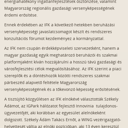
energiahatékony ingatlanfejlesztések ösztönzése, valamint
Magyarország regionális gazdasági versenyképességének
érdemi erősítése.
Ennek érdekében az IFK a következő hetekben beruházási
versenyképességi javaslatcsomagot készít és rendszeres
konzultációs fórumot kezdeményez a kormányzattal.
Az IFK nem csupán érdekképviseleti szervezetként, hanem a
magyar gazdaság egyik meghatározó beruházói és szakmai
platformjaként kíván hozzájárulni a hosszú távú gazdasági és
városfejlesztési célok megvalósításához. Az IFK szerint a piaci
szereplők és a döntéshozók közötti rendszeres szakmai
párbeszéd alapvető feltétele Magyarország
versenyképességének és a tőkevonzó képesség erősítésének.
A tisztújító közgyűlésen az IFK elnökévé választották Székely
Ádámot, az IGPark hálózatot fejlesztő Innovinia tulajdonos-
ügyvezetőjét, aki korábban az egyesület alelnökeként
dolgozott. Székely Ádám Takács Ernőt, a WING vezérigazgató-
helyettesét váltja az elnöki pozícióban, aki 13 éven keresztül