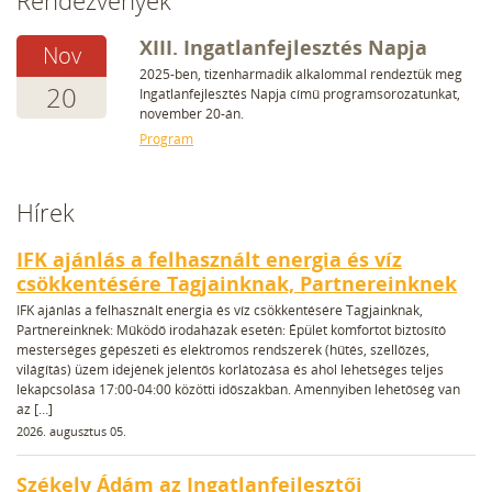
XIII. Ingatlanfejlesztés Napja
nov
2025-ben, tizenharmadik alkalommal rendeztük meg
20
Ingatlanfejlesztés Napja című programsorozatunkat,
november 20-án.
Program
Hírek
IFK ajánlás a felhasznált energia és víz
csökkentésére Tagjainknak, Partnereinknek
IFK ajánlás a felhasznált energia és víz csökkentésére Tagjainknak,
Partnereinknek: Működő irodaházak esetén: Épület komfortot biztosító
mesterséges gépészeti és elektromos rendszerek (hűtés, szellőzés,
világítás) üzem idejének jelentős korlátozása és ahol lehetséges teljes
lekapcsolása 17:00-04:00 közötti időszakban. Amennyiben lehetőség van
az […]
2026. augusztus 05.
Székely Ádám az Ingatlanfejlesztői