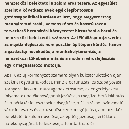
nemzetközi befektetői bizalom erősítésére.
Az egyesület
szerint a következő évek egyik legfontosabb
gazdaságpolitikai kérdése az lesz, hogy Magyarország
mennyire tud stabil, versenyképes és hosszú távon
tervezhető beruházási környezetet biztosítani a hazai és
nemzetközi befektetők számára. Az IFK álláspontja szerint
az ingatlanfejlesztés nem pusztán építőipari kérdés, hanem
a gazdasági növekedés, a munkahelyteremtés, a
nemzetközi tőkebeáramlás és a modern városfejlesztés
egyik meghatározó motorja.
Az IFK az új kormányzat számára olyan kulcsterületeken ajánl
szakmai együttműködést, mint: a beruházási és szabályozási
környezet kiszámíthatóságának erősítése, az engedélyezési
folyamatok hatékonyságának javítása, a megfizethető lakhatás
és a bérlakásfejlesztések elősegítése, a 21. századi színvonalú
városfejlesztés és a rozsdaövezetek megújulása, a nemzetközi
befektetői bizalom növelése, az építésgazdasági értéklánc
hatékonyságának fejlesztése, a fenntartható és