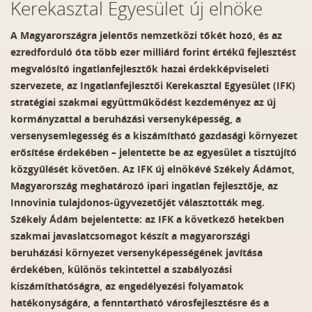
Kerekasztal Egyesület új elnöke
A Magyarországra jelentős nemzetközi tőkét hozó, és az
ezredforduló óta több ezer milliárd forint értékű fejlesztést
megvalósító ingatlanfejlesztők hazai érdekképviseleti
szervezete, az Ingatlanfejlesztői Kerekasztal Egyesület (IFK)
stratégiai szakmai együttműködést kezdeményez az új
kormányzattal a beruházási versenyképesség, a
versenysemlegesség és a kiszámítható gazdasági környezet
erősítése érdekében – jelentette be az egyesület a tisztújító
közgyűlését követően. Az IFK új elnökévé Székely Ádámot,
Magyarország meghatározó ipari ingatlan fejlesztője, az
Innovinia tulajdonos-ügyvezetőjét választották meg.
Székely Ádám bejelentette: az IFK a következő hetekben
szakmai javaslatcsomagot készít a magyarországi
beruházási környezet versenyképességének javítása
érdekében, különös tekintettel a szabályozási
kiszámíthatóságra, az engedélyezési folyamatok
hatékonyságára, a fenntartható városfejlesztésre és a