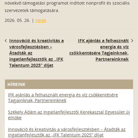
növekvő támogatási programot indított nonprofit és szociális
szervezetek támogatására.
2026. 05. 26. |
Hírek
Innováció és kreativitás a
IFK ajánlás a felhasznált
városfejlesztésben –
energia és víz
Átadták az
csökkentésére Tagjainknak,
ingatlanfejlesztők az „IFK
Partnereinknek
Talentum 2025” díjat
HÍREINK
IFK ajánlás a felhasznált energia és víz csökkentésére
Tagjainknak, Partnereinknek
Székely Ádám az Ingatlanfejlesztői Kerekasztal Egyesület új
elnöke
Innováció és kreativitás a városfejlesztésben – Átadták az
ingatlanfejlesztők az „IFK Talentum 2025” díjat