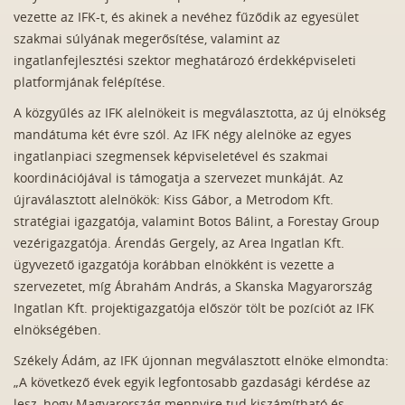
vezette az IFK-t, és akinek a nevéhez fűződik az egyesület
szakmai súlyának megerősítése, valamint az
ingatlanfejlesztési szektor meghatározó érdekképviseleti
platformjának felépítése.
A közgyűlés az IFK alelnökeit is megválasztotta, az új elnökség
mandátuma két évre szól. Az IFK négy alelnöke az egyes
ingatlanpiaci szegmensek képviseletével és szakmai
koordinációjával is támogatja a szervezet munkáját. Az
újraválasztott alelnökök: Kiss Gábor, a Metrodom Kft.
stratégiai igazgatója, valamint Botos Bálint, a Forestay Group
vezérigazgatója. Árendás Gergely, az Area Ingatlan Kft.
ügyvezető igazgatója korábban elnökként is vezette a
szervezetet, míg Ábrahám András, a Skanska Magyarország
Ingatlan Kft. projektigazgatója először tölt be pozíciót az IFK
elnökségében.
Székely Ádám, az IFK újonnan megválasztott elnöke elmondta:
„A következő évek egyik legfontosabb gazdasági kérdése az
lesz, hogy Magyarország mennyire tud kiszámítható és