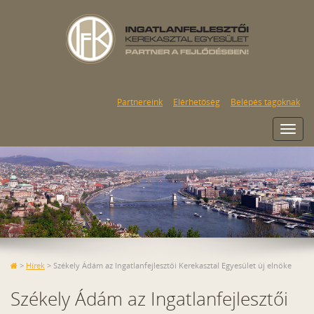
Partnereink
Elérhetőség
Belépés tagoknak
Toggl
navig
>
Hírek
>
Székely Ádám az Ingatlanfejlesztői Kerekasztal Egyesület új elnöke
Székely Ádám az Ingatlanfejlesztői