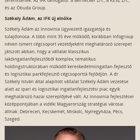
teremtsenek. Az IFK támogatói: a Bernecker Zrt., a KÉSZ Zrt.,
és az Óbuda Group.
Székely Ádám, az IFK új elnöke
Székely Ádám az Innovinia ügyvezető igazgatója és
tulajdonosa. A több mint 35 éve működő, korábban Infogroup
néven ismert cégcsoport vezetőjeként meghatározó szerepet
játszott abban, hogy a vállalat klasszikus
lakóingatlanfejlesztőből komplex, tematikus
holdingstruktúrában működő kereskedelmiingatlan-fejlesztő
és logisztikai parkfejlesztő cégcsoporttá fejlődjön. A dr.
Székely István által alapított vállalat Székely Ádám vezetése
alatt az ipari és logisztikai ingatlanfejlesztési piac egyik
meghatározó hazai szereplőjévé vált. Az Innovinia fejlesztései
középpontjában a vidéki Magyarország stratégiai városai
állnak: Debrecen, Kecskemét, Miskolc, Nyíregyháza, Pécs,
Szeged.