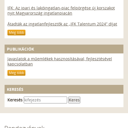
IFK: Az ipari és lakóingatlan-piac felpörgése új korszakot
nyit Magyarország ingatlanpiacán
Átadták az ingatlanfejlesztők az „IFK Talentum 2024” díjat
Még több
PUBLIKÁCIÓK
Javaslatok a műemlékek hasznosításával, fejlesztésével
kapcsolatban
Még több
KERESÉS
Keresés
Rendezvények