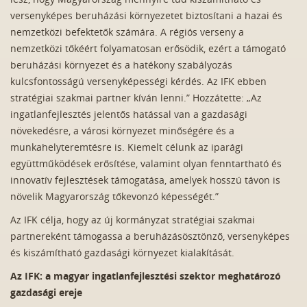
versenyképes beruházási környezetet biztosítani a hazai és
nemzetközi befektetők számára. A régiós verseny a
nemzetközi tőkéért folyamatosan erősödik, ezért a támogató
beruházási környezet és a hatékony szabályozás
kulcsfontosságú versenyképességi kérdés. Az IFK ebben
stratégiai szakmai partner kíván lenni.” Hozzátette: „Az
ingatlanfejlesztés jelentős hatással van a gazdasági
növekedésre, a városi környezet minőségére és a
munkahelyteremtésre is. Kiemelt célunk az iparági
együttműködések erősítése, valamint olyan fenntartható és
innovatív fejlesztések támogatása, amelyek hosszú távon is
növelik Magyarország tőkevonzó képességét.”
Az IFK célja, hogy az új kormányzat stratégiai szakmai
partnereként támogassa a beruházásösztönző, versenyképes
és kiszámítható gazdasági környezet kialakítását.
Az IFK: a magyar ingatlanfejlesztési szektor meghatározó
gazdasági ereje